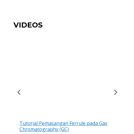
VIDEOS
Tutorial Pemasangan Ferrule pada Gas
Tu
Chromatography (GC)
Chr